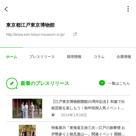
東京都江戸東京博物館
http://www.edo-tokyo-museum.or.jp/
ホーム
プレスリリース
採用情報
コラム
企業情報
D
新着のプレスリリース
一覧はこちら
【江戸東京博物館開館20周年記念】和服で伝
統芸能を楽しもう！毎年恒例人気イベント
伝統芸能フォーラムを今年も開催
2014年1月16日
特集展示「東海道五拾三次―江戸の旅事情 お
伊勢参りと物見遊山―」関連イベント 開館２