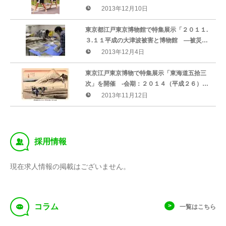
０周年記念 山駕籠が東京に！お正月は、獅
2013年12月10日
子舞練り歩きなどのイベントが！
東京都江戸東京博物館で特集展示「２０１１.
３.１１平成の大津波被害と博物館 ―被災資
料の再生をめざして―」開催 -会期２０１４
2013年12月4日
年２月８日（土）～３月２３日（日）
東京江戸東京博物で特集展示「東海道五拾三
次」を開催 -会期：２０１４（平成２６）年
１月２日～２月２日
2013年11月12日
‰
採用情報
現在求人情報の掲載はございません。
f
コラム
一覧はこちら