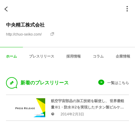
中央精工株式会社
http://chuo-seiko.com/
ホーム
プレスリリース
採用情報
コラム
企業情報
D
新着のプレスリリース
一覧はこちら
航空宇宙部品の加工技術を駆使し、 世界最軽
量※1・防水※2を実現したチタン製ピルケー
ス 「I-N-R-O NITRO（ニトロ）」を発売
2014年2月3日