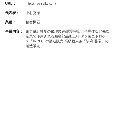
URL：
http://chuo-seiko.com/
代表者：
中村克海
業種：
精密機器
事業内容：
電力量計軸受の修理製造/航空宇宙、半導体など先端
産業で使用される精密部品加工/チタン製ニトロケー
ス「INRO」の製造販売/高級粉末茶「駿府 葵堂」の
製造販売