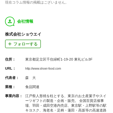
現在コラム情報の掲載はございません。
y
会社情報
株式会社ショウエイ
フォローする
住所：
東京都足立区千住緑町1-19-20 東礼ビル3F
URL：
http://www.shoei-food.com
代表者：
森 大
業種：
食品関連
事業内容：
江戸祭人形焼を柱とする、東京のお土産菓子やスイ
ーツギフトの製造・企画・販売。 全国百貨店催事
場、羽田・成田空港内売店、東京駅・上野駅等の駅
キヨスク、海老名・足柄・蓮田・高坂等の高速道路