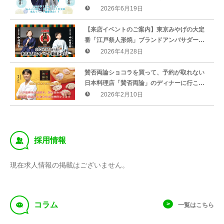
千住マルイ店主催来店イベント決定！
2026年6月19日
【来店イベントのご案内】東京みやげの大定
番「江戸祭人形焼」ブランドアンバサダー、
中村陽喜さん・中村夏幹さんJR東京駅構内
2026年4月28日
（改札外）お土産ショップに今年も来店決定
賛否両論ショコラを買って、予約が取れない
日本料理店「賛否両論」のディナーに行こ
う！
2026年2月10日
‰
採用情報
現在求人情報の掲載はございません。
f
コラム
一覧はこちら