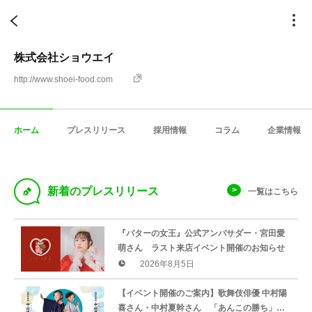
株式会社ショウエイ
http://www.shoei-food.com
ホーム
プレスリリース
採用情報
コラム
企業情報
D
新着のプレスリリース
一覧はこちら
『バターの女王』公式アンバサダー・宮田愛
萌さん ラスト来店イベント開催のお知らせ
2026年8月5日
【イベント開催のご案内】歌舞伎俳優 中村陽
喜さん・中村夏幹さん 「あんこの勝ち」北