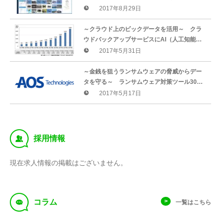
機能を搭載！「AOSBOX Intelligent」提供開
2017年8月29日
始
～クラウド上のビックデータを活用～ クラ
ウドバックアップサービスにAI（人工知能）
機能を搭載！「AOSBOX Intelligent」を提供
2017年5月31日
開始
～金銭を狙うランサムウェアの脅威からデー
タを守る～ ランサムウェア対策ツール30日
無償版を提供
2017年5月17日
‰
採用情報
現在求人情報の掲載はございません。
f
コラム
一覧はこちら