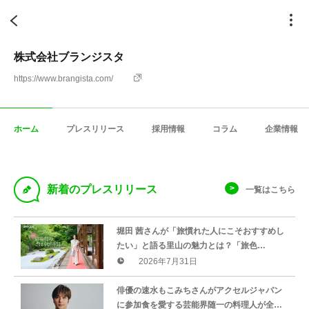
株式会社ブランジスタ
https://www.brangista.com/
ホーム
プレスリリース
採用情報
コラム
企業情報
D
新着のプレスリリース
一覧はこちら
堀田 茜さんが「旅慣れた人にこそおすすめし
たい」と語る里山の魅力とは？「旅色
FOCAL」川場村特集公開
2026年7月31日
俳優の速水もこみちさんがアクセルジャパン
に参加食を愛する芸能界随一の料理人が全国