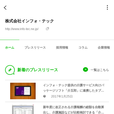
株式会社インフォ・テック
http://www.info-tec.ne.jp/
ホーム
プレスリリース
採用情報
コラム
企業情報
D
新着のプレスリリース
一覧はこちら
インフォ・テック提供の介護サービス向けパ
ッケージソフト「介五郎」に連携したタブレ
ット用アプリに新しいラインナップ「訪問看
2017年1月25日
護」「通所介護」1月25日リリース
新年度に改正される介護報酬の総額を自動算
出し、介護施設などが比較検討できる「介護