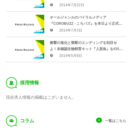
余りで一日のアクセス者数が15,000人を突
2014年7月22日
破！
オールジャンルのバイラルメディア
『COROBUZZ - ころバズ』を本日より正式オ
ープン致します。
2014年7月3日
衝撃の進化と禁断のエンディングを刮目せ
よ！未確認生物飼育キット『人面魚』をiOSで
リリース！
2014年5月9日
‰
採用情報
現在求人情報の掲載はございません。
f
コラム
一覧はこちら