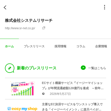
株式会社システムリサーチ
http://www.sr-net.co.jp/
ホーム
プレスリリース
採用情報
コラム
企業情報
D
新着のプレスリリース
一覧はこちら
ECサイト構築サービス『イージーマイショッ
プ』が年間流通総額128億円を達成 ～前年比
14%増、9年連続の2桁成長を実現～
2026年5月27日
主要なEC決済サービスをワンストップ導入で
きる「イージーペイメント」に楽天ペイが追