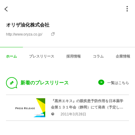
オリザ油化株式会社
http://www.oryza.co.jp/
ホーム
プレスリリース
採用情報
コラム
企業情報
D
新着のプレスリリース
一覧はこちら
『黒米エキス』の眼疾患予防作用を日本薬学
会第１３１年会（静岡）にて発表（予定して
いたが、中止になった。）―岐阜薬科大学と
2011年3月28日
の共同研究―