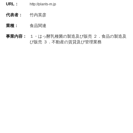
URL：
http://plants-m.jp
代表者：
竹内英彦
業種：
食品関連
事業内容：
１・はっ酵乳種菌の製造及び販売 ２．食品の製造及
び販売 ３．不動産の賃貸及び管理業務