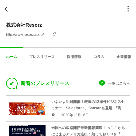
株式会社Resorz
http://www.resorz.co.jp/
ホーム
プレスリリース
採用情報
コラム
企業情報
D
新着のプレスリリース
一覧はこちら
いよいよ明日開催！厳選の12海外ビジネスセ
ミナー｜Salesforce、Sansanも登壇..『海外
ビジネスEXPO2020大阪オンライン』
2020年12月16日
（12/17-18）
米国への販路開拓最新情報満載！ ＜ここから
はじまるアメリカ進出：知っておくべき『米