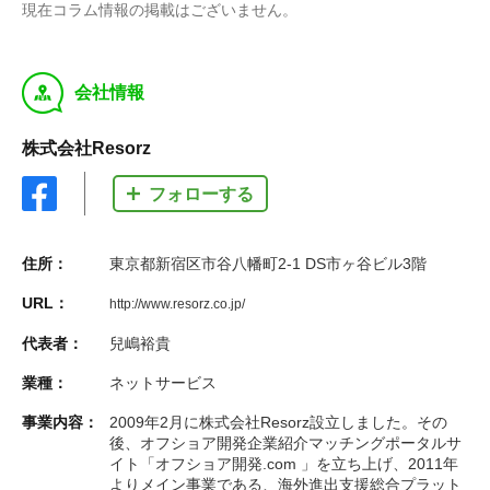
現在コラム情報の掲載はございません。
y
会社情報
株式会社Resorz
フォローする
住所：
東京都新宿区市谷八幡町2-1 DS市ヶ谷ビル3階
URL：
http://www.resorz.co.jp/
代表者：
兒嶋裕貴
業種：
ネットサービス
事業内容：
2009年2⽉に株式会社Resorz設⽴しました。その
後、オフショア開発企業紹介マッチングポータルサ
イト「オフショア開発.com 」を⽴ち上げ、2011年
よりメイン事業である、海外進出⽀援総合プラット