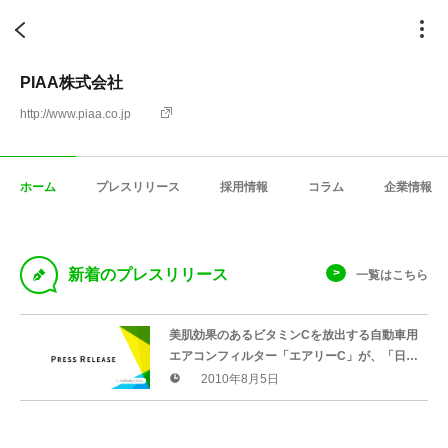
PIAA株式会社
http://www.piaa.co.jp
ホーム
プレスリリース
採用情報
コラム
企業情報
D
新着のプレスリリース
一覧はこちら
美肌効果のあるビタミンCを放出する自動車用
エアコンフィルター「エアリーC」が、「日刊
自動車新聞用品大賞2010」を受賞。自動車･
2010年8月5日
バイク用品のアフターパーツメーカーPIAAが
販売。1ミクロン以下の微粒子も除去する高性
能フィルターは、花粉もオールシーズン、カ