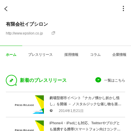
有限会社イプシロン
http://www.epsilon.co.jp
ホーム
プレスリリース
採用情報
コラム
企業情報
D
新着のプレスリリース
一覧はこちら
劇場型都市イベント「ナカノ懐かし妖かし怪
し」を開催 － ノスタルジックな催し物を楽し
みたい方々へ － http://nakanoayakashi.com
2014年1月21日
iPhone4・iPadにも対応、Twitterやブログと
も連携する携帯/スマートフォン向けコンテン