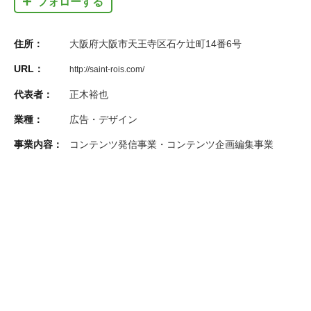
フォローする
住所：
大阪府大阪市天王寺区石ケ辻町14番6号
URL：
http://saint-rois.com/
代表者：
正木裕也
業種：
広告・デザイン
事業内容：
コンテンツ発信事業・コンテンツ企画編集事業