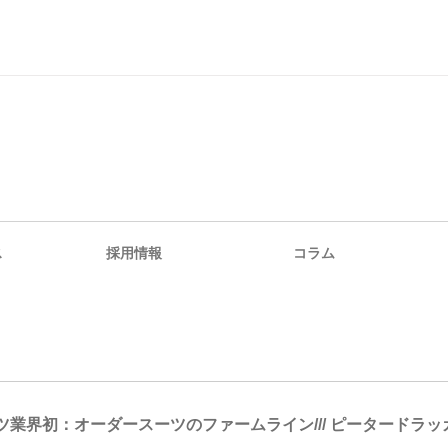
ス
採用情報
コラム
ツ業界初：オーダースーツのファームライン/// ピータードラ