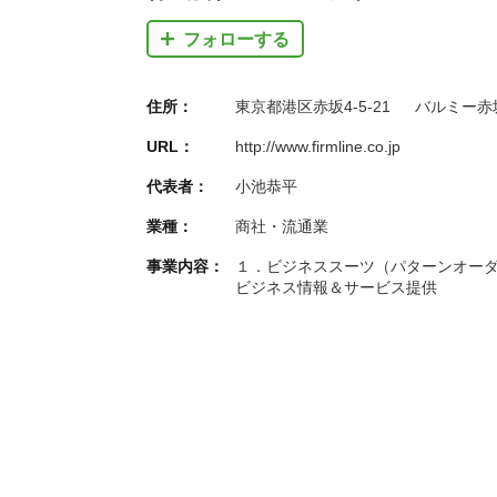
フォローする
住所：
東京都港区赤坂4-5-21 バルミー赤
URL：
http://www.firmline.co.jp
代表者：
小池恭平
業種：
商社・流通業
事業内容：
１．ビジネススーツ（パターンオー
ビジネス情報＆サービス提供