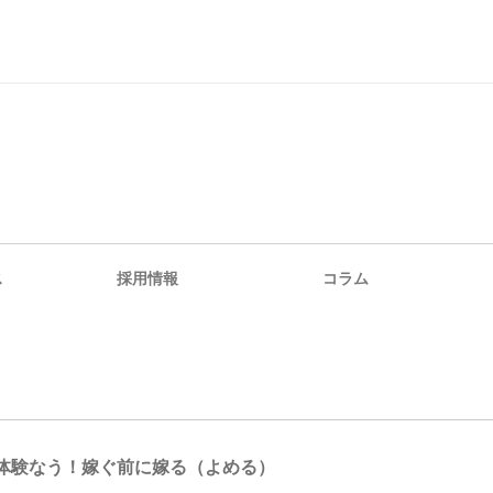
ス
採用情報
コラム
体験なう！嫁ぐ前に嫁る（よめる）