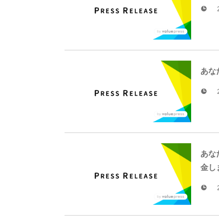
あな
あな
金し