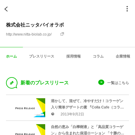
株式会社ニッタバイオラボ
http://www.nitta-biolab.co.jp/
ホーム
プレスリリース
採用情報
コラム
企業情報
D
新着のプレスリリース
一覧はこちら
溶かして、混ぜて、冷やすだけ！コラーゲン
入り簡単デザートの素 『Colla Cafe（コラカ
フェ）チョコプリンの素』新発売
2013年9月2日
自然の恵み「白樺樹液」と「高品質コラーゲ
ン」から生まれた保湿ローション 「十勝の