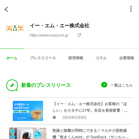
イー・エム・エー株式会社
https://www.emacom.jp
ホーム
プレスリリース
採用情報
コラム
企業情報
D
新着のプレスリリース
一覧はこちら
【イー・エム・エー株式会社】お客様の「ほ
しい」をカタチに27年。生活＆美容家電・日
用品・アウトドアまでいろいろ！大決算祭セ
2024年8月8日
ール開催
乾燥と除菌が同時にできる！マルチ小型乾燥
機「乾きくんmini」が SunRuck（サンルッ