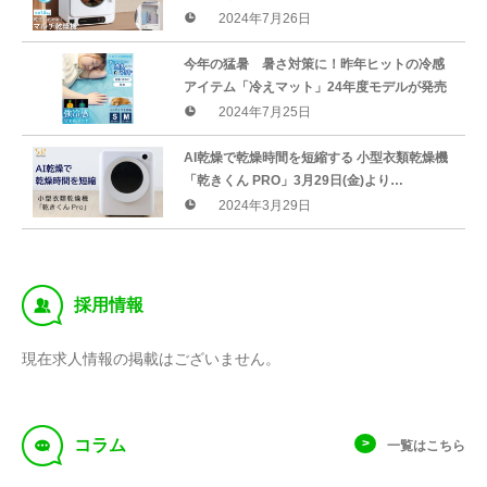
ク）より発売しました！メディア紹介記念
2024年7月26日
SALE 20％OFF！
今年の猛暑 暑さ対策に！昨年ヒットの冷感
アイテム「冷えマット」24年度モデルが発売
2024年7月25日
AI乾燥で乾燥時間を短縮する 小型衣類乾燥機
「乾きくん PRO」3月29日(金)より
GREENFUNDINGで販売開始
2024年3月29日
‰
採用情報
現在求人情報の掲載はございません。
f
コラム
一覧はこちら