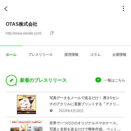
OTAS株式会社
http://www.otaskk.com/
ホーム
プレスリリース
採用情報
コラム
企業情報
D
新着のプレスリリース
一覧はこちら
写真データをメールで送るだけ！ 厚さ5セン
チのアクリルに直接プリントする「アクリル
フォトプリント 10×10×5cm」販売開始！
2018年4月18日
世界で一つだけのオリジナルスマホケース。
写真と名前を送るだけで簡単作成。 ペット写