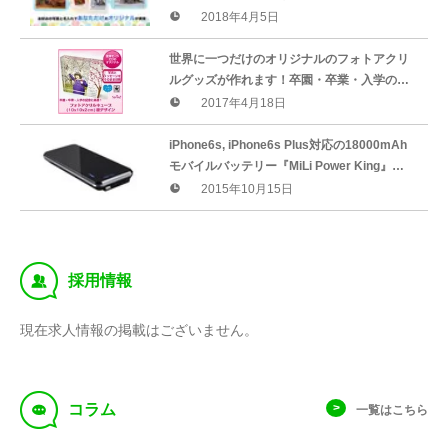
真と画像をプリントした「ペットフォト名入
2018年4月5日
れスマホケース」を販売開始
世界に一つだけのオリジナルのフォトアクリ
ルグッズが作れます！卒園・卒業・入学の記
念に最適な桜デザインタイプのフォトアクリ
2017年4月18日
ルキューブとプレートが販売開始
iPhone6s, iPhone6s Plus対応の18000mAh
モバイルバッテリー『MiLi Power King』
Lightningケーブル付で発売開始
2015年10月15日
‰
採用情報
現在求人情報の掲載はございません。
f
コラム
一覧はこちら