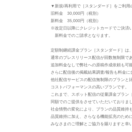
▼新規/再利用で［スタンダード］をご利用
旧料金 30,000円（税別）
新料金 35,000円（税別）
※改定日以降にクレジットカードでご決済
新料金でのご請求となります。
定額制継続課金プラン［スタンダード］は
通常のプレスリリース配信が回数無制限で
追加料金なしで弊社への原稿作成依頼も可
さらに配信後の掲載結果調査/報告も料金に
他社配信サービスの配信無制限のプランと
コストパフォーマンスの高いプランです。
これまで、スポット配信の従量課金プラン
同額でのご提供をさせていただいておりま
社会情勢の変化により、プランの品質維持
品質維持に加え、さらなる機能拡充のため
みなさまのご理解とご協力を賜りますと幸