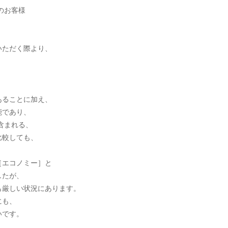
のお客様
いただく際より、
、
あることに加え、
能であり、
含まれる、
比較しても、
［エコノミー］と
したが、
も厳しい状況にあります。
にも、
いです。