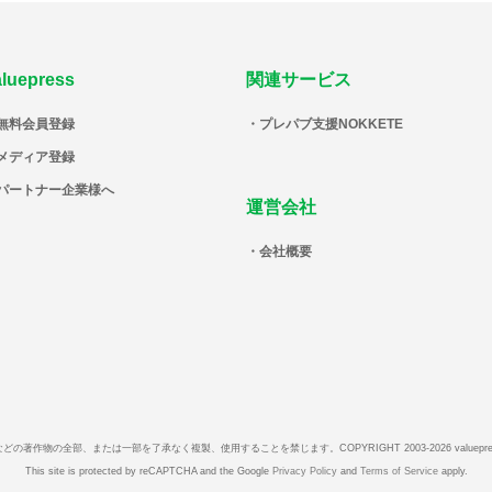
aluepress
関連サービス
無料会員登録
プレパブ支援NOKKETE
メディア登録
パートナー企業様へ
運営会社
会社概要
などの著作物の全部、または一部を了承なく複製、使用することを禁じます。
COPYRIGHT 2003-2026 valuepr
This site is protected by reCAPTCHA and the Google
Privacy Policy
and
Terms of Service
apply.