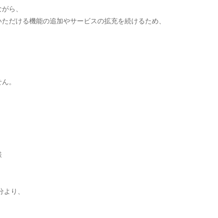
ながら、
いただける機能の追加やサービスの拡充を続けるため、
。
せん。
様
分より、