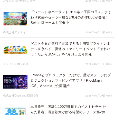
みなとみらいPRセンター
2026年08月03日 02時
『ワールドネバーランド エルネア王国の日々』ひま
わり衣装やセーラー服など8月の新作DLCが登場！
Switch版セールも開催中
株式会社アルティ
2026年08月03日 02時
ゲスト全員が無料で参加できる！浦安ブライトンホ
テル東京ベイ、夏休みファミリーイベント「それい
け！たからさがし」を7月31日より開催
ブライトンホテルズ
2026年07月31日 02時
iPhoneとプロジェクターだけで、壁がステージにプ
ロジェクションマッピングアプリ「PicoMap」
iOS、Androidで公開開始
株式会社Code and DESIGN
2026年07月29日 03時
本日発売！累計1,100万部超えのベストセラーを生
んだ著者、長倉顕太が贈る待望のシリーズ第2弾