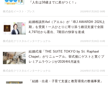
『人生は38歳までに差がつく！』
株式会社イースト・プレス
2026年07月28日 06時
結婚相談所Ael（アエル）が「IBJ AWARD® 2026上
期」を受賞！一人ひとりに寄り添う婚活支援で全国
4,797社から選出、7期目の快挙を達成
株式会社クリスタルインターナショナル
2026年07月28日 01時
結婚式場「THE SUITE TOKYO by St. Raphael
Chapel」がリニューアル。挙式後にゲストと寛ぐプ
レミアムラウンジが2026年6月誕生
株式会社クリスタルインターナショナル
2026年07月27日 05時
「結婚・出産・子育て支援と教育環境の整備事業」
福島県会津若松市へ企業版ふるさと納税を行いまし
た
株式会社中西製作所
2026年07月27日 01時