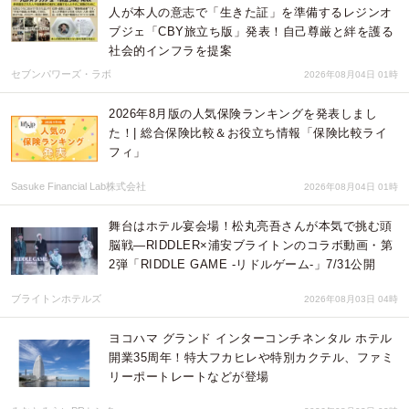
人が本人の意志で「生きた証」を準備するレジンオ
ブジェ「CBY旅立ち版」発表！自己尊厳と絆を護る
社会的インフラを提案
セブンパワーズ・ラボ
2026年08月04日 01時
2026年8月版の人気保険ランキングを発表しまし
た！| 総合保険比較＆お役立ち情報「保険比較ライ
フィ」
Sasuke Financial Lab株式会社
2026年08月04日 01時
舞台はホテル宴会場！松丸亮吾さんが本気で挑む頭
脳戦—RIDDLER×浦安ブライトンのコラボ動画・第
2弾「RIDDLE GAME -リドルゲーム-」7/31公開
ブライトンホテルズ
2026年08月03日 04時
ヨコハマ グランド インターコンチネンタル ホテル
開業35周年！特大フカヒレや特別カクテル、ファミ
リーポートレートなどが登場