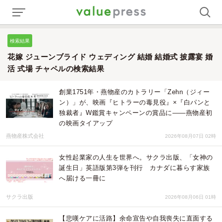
検索結果
花嫁 ジューンブライド ウェディング 結婚 結婚式 披露宴 婚
活 式場 チャペルの検索結果
創業1751年・燕物産のカトラリー「Zehn（ジィー
ン）」が、映画『ヒトラーの毒見役』×『白パンと
独裁者』W鑑賞キャンペーンの賞品に——燕物産初
の映画タイアップ
燕物産株式会社
2026年08月07日 02時
女性起業家の人生を世界へ。サクラ出版、「女神の
誕生日」英語版第3弾を刊行 カナダに暮らす家族
へ届ける一冊に
サクラ出版
2026年08月06日 01時
【悲嘆ケアに活路】余命宣告や自我喪失に直面する