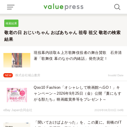
検索結果
敬老の日 おじいちゃん おばあちゃん 祖母 祖父 敬老の検索
結果
現役幕内頭取＆上方歌舞伎役者の舞台賛歌 石井清
著「歌舞伎 幕のなかの内緒話」発売決定！
株式会社城山書房
NEW
Invalid Date
Qoo10 Fashion「オシャレして映画館へGO！」キ
ャンペーン～2026年9月25日（金）公開『藁にもす
がる獣たち』映画鑑賞券等をプレゼント～
eBay Japan合同会社
2026年08月03日 04時
「聞いておけばよかった」を、この夏に。前橋のIT