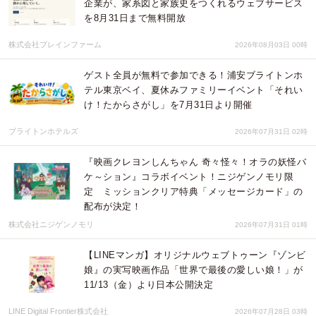
企業が、家系図と家族史をつくれるウェブサービス
を8月31日まで無料開放
株式会社ブレインファーム
2026年08月03日 00時
ゲスト全員が無料で参加できる！浦安ブライトンホ
テル東京ベイ、夏休みファミリーイベント「それい
け！たからさがし」を7月31日より開催
ブライトンホテルズ
2026年07月31日 02時
『映画クレヨンしんちゃん 奇々怪々！オラの妖怪バ
ケ～ション』コラボイベント！ニジゲンノモリ限
定 ミッションクリア特典「メッセージカード」の
配布が決定！
株式会社ニジゲンノモリ
2026年07月31日 01時
【LINEマンガ】オリジナルウェブトゥーン『ゾンビ
娘』の実写映画作品「世界で最後の愛しい娘！」が
11/13（金）より日本公開決定
LINE Digital Frontier株式会社
2026年07月28日 03時