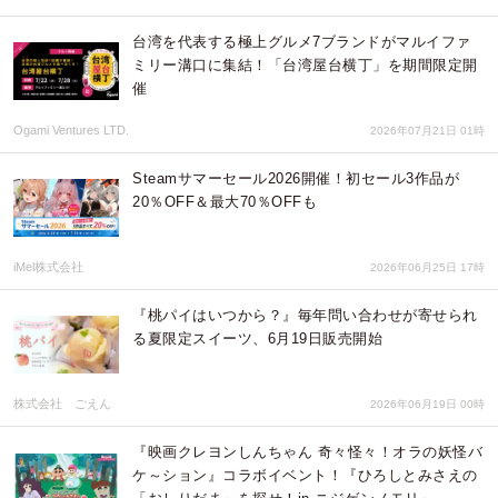
台湾を代表する極上グルメ7ブランドがマルイファ
ミリー溝口に集結！「台湾屋台横丁」を期間限定開
催
Ogami Ventures LTD.
2026年07月21日 01時
Steamサマーセール2026開催！初セール3作品が
20％OFF＆最大70％OFFも
iMel株式会社
2026年06月25日 17時
『桃パイはいつから？』毎年問い合わせが寄せられ
る夏限定スイーツ、6月19日販売開始
株式会社 ごえん
2026年06月19日 00時
『映画クレヨンしんちゃん 奇々怪々！オラの妖怪バ
ケ～ション』コラボイベント！『ひろしとみさえの