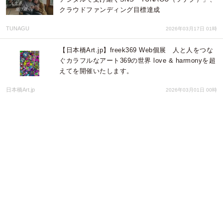
クラウドファンディング目標達成
TUNAGU
2026年03月17日 01時
【日本橋Art.jp】freek369 Web個展 人と人をつな
ぐカラフルなアート369の世界 love & harmonyを超
えてを開催いたします。
日本橋Art.jp
2026年03月01日 00時
2月22日「猫の日」。 伊佐市に、少し変わった猫の
お菓子が誕生します。その名も「いさ猫」。
株式会社 ごえん
2026年02月19日 01時
節分の“恵方巻き”をスイーツで。新富大生堂「恵方
オムレット」2月2日・3日限定販売
株式会社 ごえん
2026年01月22日 02時