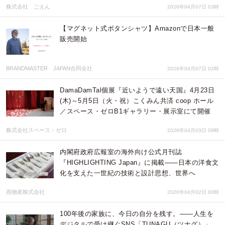
株式会社 ごえん
2026年04月07日 03時
【マグネット式ボタンシャツ】Amazonで日本一般
販売開始
BRANDMASTER JAPAN合同会社
2026年04月07日 02時
DamaDamTal個展『近いようで遠い天国』4月23日
(木)～5月5日（火・祝）こくみん共済 coop ホール
／スペース・ゼロB1ギャラリー・展示室にて開催
株式会社スペース・ゼロ
2026年04月03日 09時
内閣府政府広報室の海外向け公式月刊誌
『HIGHLIGHTING Japan』に掲載――日本の洋食文
化を支えた一世紀の技術と設計思想、世界へ
燕物産株式会社
2026年04月02日 00時
100年後の家族に、今日の自分を残す。——人生を
デジタルで受け継ぐSNS「TUNAGU（ツナグ）」、