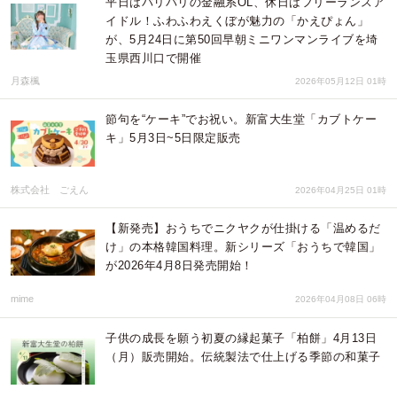
平日はバリバリの金融系OL、休日はフリーランスア
イドル！ふわふわえくぼが魅力の「かえぴょん」
が、5月24日に第50回早朝ミニワンマンライブを埼
玉県西川口で開催
月森楓
2026年05月12日 01時
節句を“ケーキ”でお祝い。新富大生堂「カブトケー
キ」5月3日~5日限定販売
株式会社 ごえん
2026年04月25日 01時
【新発売】おうちでニクヤクが仕掛ける「温めるだ
け」の本格韓国料理。新シリーズ「おうちで韓国」
が2026年4月8日発売開始！
mime
2026年04月08日 06時
子供の成長を願う初夏の縁起菓子「柏餅」4月13日
（月）販売開始。伝統製法で仕上げる季節の和菓子