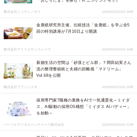
「おしりだま」を探せ！in ニジゲンノモリ』
株式会社ニジゲンノモリ
2026年06月18日 06時
金唐紙研究所主催、伝統技法「金唐紙」を学ぶ全5
回の特別講座が7月10日より開講
株式会社アトリエサンクレーヴ
2026年06月18日 04時
新婚生活の空間は「砂漠とビル群」？岡田結実さん
流の整理整頓術と夫婦の距離感「マドリーム」
Vol.68を公開
株式会社ブランジスタ
2026年06月16日 02時
採用専門家7職種の業務をAIで一気通貫化～ミイダ
ス、AI駆動の採用OS構想「ミイダス AIバディー」
を始動～
パーソルデジタルベンチャーズ株式会社
2026年06月04日 01時