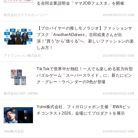
る合同企業説明会「ママJOBフェスタ」を開催
株式会社カラフルカンパニー
2026年08月07日 00時
【プロバイヤーの推しモノラジオ】ファッションサ
ブスク「AnotherADdress」古田絵美さんが出
演！“買う”から“借りる”へ、新しいファッションの楽
しみ方！
アトワジャパン株式会社
2026年08月06日 03時
TikTokで世界中が熱狂！一人でも楽しめる双方向型
パズルゲーム「スーパースライド」に、新たにピン
ク・グレー・ラベンダーの3色が登場
株式会社CAST JAPAN
2026年08月05日 04時
Yolni株式会社、フィガロジャポン主催「BWAピッ
チコンテスト2026」会場にてプロダクトを展示
Yolni株式会社
2026年08月04日 06時