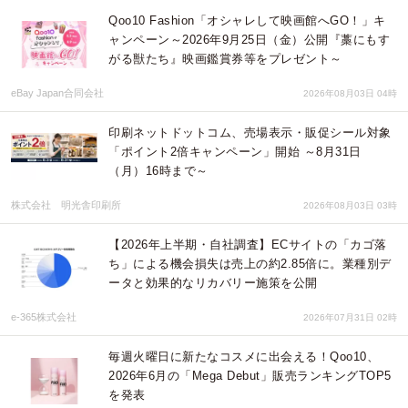
Qoo10 Fashion「オシャレして映画館へGO！」キ
ャンペーン～2026年9月25日（金）公開『藁にもす
がる獣たち』映画鑑賞券等をプレゼント～
eBay Japan合同会社
2026年08月03日 04時
印刷ネットドットコム、売場表示・販促シール対象
「ポイント2倍キャンペーン」開始 ～8月31日
（月）16時まで～
株式会社 明光舎印刷所
2026年08月03日 03時
【2026年上半期・自社調査】ECサイトの「カゴ落
ち」による機会損失は売上の約2.85倍に。業種別デ
ータと効果的なリカバリー施策を公開
e-365株式会社
2026年07月31日 02時
毎週火曜日に新たなコスメに出会える！Qoo10、
2026年6月の「Mega Debut」販売ランキングTOP5
を発表