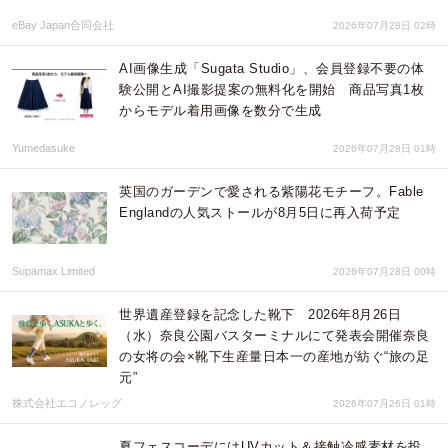
eBay Japan合同会社
2026年07月28日 02時
AI画像生成「Sugata Studio」、会員登録不要の体
験公開とAI撮影提案の無料化を開始 商品写真1枚
からモデル着用画像を数分で生成
Yumedasuke
2026年07月28日 01時
英国のガーデンで愛される紫陽花モチーフ。Fable
Englandの人気ストールが8月5日に再入荷予定
Supamax Limited
2026年07月28日 00時
世界遺産登録を記念した靴下 2026年8月26日
（水）奈良公園バスターミナルにて発表会開催奈良
の女将の会×靴下生産量日本一の産地が紡ぐ“旅の足
元”
株式会社エコノレッグ
2026年07月26日 01時
夏フェスコーデにはUVカット＆接触冷感素材を投