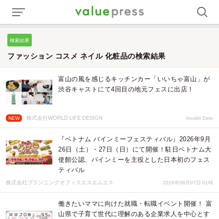
検索結果
ファッション コスメ ネイル 化粧品の検索結果
富山の風を感じるキッチンカー「いいちゃ富山」が
渋谷キャストにて4回目の地元フェスに出店！
株式会社WORLD LIFE DESIGN
NEW
Invalid Date
『ベトナム バインミーフェスティバル』2026年9月
26日（土）・27日（日）にて開催！駐日ベトナム大
使館公認、バインミーを主役とした日本初のフェス
ティバル
株式会社プランニングオフィスエスエムエス
2026年08月07日 01時
働きたいママに向けた就職・転職イベント開催！ 富
山県で子育て世代に理解のある企業求人を中心とす