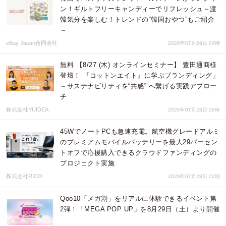
ン！ギルトフリーキャンディーでリフレッシュ～渡
韓気分を楽しむ！トレンドの“韓国おやつ”もご紹介
～
eBay Japan合同会社
2026年07月29日 04時
無料 【8/27 (木) オンラインセミナー】 豊田通商様
登壇！ 『コットンエイト』に学ぶブランディング」
～サステナビリティを“共感” へ繋げる実践アプロー
チ
株式会社YUIDEA
2026年07月28日 06時
45WでノートPCも急速充電。航空機グレードアルミ
のプレミアムモバイルバッテリーを最大29パーセン
トオフで応援購入できるクラウドファンディングの
プロジェクト実施
株式会社RICO
2026年07月28日 02時
Qoo10「メガ割」をリアルに体験できるイベント第
2弾！「MEGA POP UP」を8月29日（土）より開催