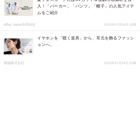
入！「パーカー」「パンツ」「帽子」の人気アイテ
ムをご紹介
eBay Japan合同会社
2026年07月24日 02時
イヤホンを「聴く道具」から、耳元を飾るファッシ
ョンへ。
明誠株式会社
2026年07月24日 01時
2026年6月 Qoo10月間コスメランキング発表！人気
のカテゴリーごとに月間販売個数TOP5をご紹介
eBay Japan合同会社
2026年07月23日 02時
土偶、メジェド、埴輪モチーフ雑貨が大集合！？ 雑
貨店・ブルーブルーエで「博物古代ロマン」イベン
ト開催中！ 7月22日（水）～新作が仲間入り
ブルーブルーエジャパン株式会社
2026年07月23日 02時