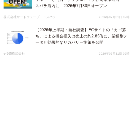
スパラ店内に 2026年7月30日オープン
株式会社サードウェーブ ドスパラ
2026年07月31日 02時
【2026年上半期・自社調査】ECサイトの「カゴ落
ち」による機会損失は売上の約2.85倍に。業種別デ
ータと効果的なリカバリー施策を公開
e-365株式会社
2026年07月31日 02時
【ドスパラ】チャーチモードが曲の可能性を解き放
つ 教会旋法の仕組みを学び作曲に活かす実践セミ
ナー 8月19日(水) 20時より開催 参加者募集中
株式会社サードウェーブ ドスパラ
2026年07月31日 02時
毎週火曜日に新たなコスメに出会える！Qoo10、
2026年6月の「Mega Debut」販売ランキングTOP5
を発表
eBay Japan合同会社
2026年07月31日 02時