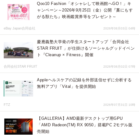
Qoo10 Fashion「オシャレして映画館へGO！」キ
ャンペーン～2026年9月25日（金）公開『藁にもす
がる獣たち』映画鑑賞券等をプレゼント～
eBay Japan合同会社
2026年08月03日 04時
慶應義塾大学発の学生スタートアップ「合同会社
STAR FRUIT 」が仕掛けるソーシャルグッドイベン
ト『Cleanup × Fitness』開催
合同会社STAR FRUIT
2026年08月02日 07時
Appleヘルスケアの記録を外部送信せずに分析する
無料アプリ「Vital」を提供開始
FTZ
2026年07月31日 10時
【GALLERIA】AMD最新デスクトップ用GPU
「AMD Radeon(TM) RX 9050」搭載PC 2モデル販
売開始