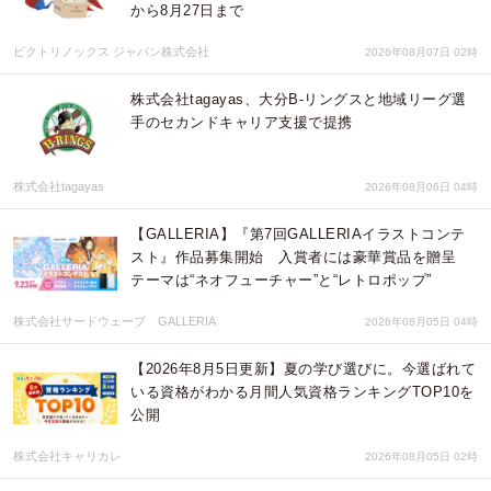
から8月27日まで
ビクトリノックス ジャパン株式会社
2026年08月07日 02時
株式会社tagayas、大分B-リングスと地域リーグ選
手のセカンドキャリア支援で提携
株式会社tagayas
2026年08月06日 04時
【GALLERIA】『第7回GALLERIAイラストコンテ
スト』作品募集開始 入賞者には豪華賞品を贈呈
テーマは“ネオフューチャー”と“レトロポップ”
株式会社サードウェーブ GALLERIA
2026年08月05日 04時
【2026年8月5日更新】夏の学び選びに。今選ばれて
いる資格がわかる月間人気資格ランキングTOP10を
公開
株式会社キャリカレ
2026年08月05日 02時