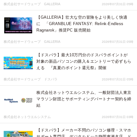
株式会社サードウェーブ GALLERIA
2026年07月31日 05時
【GALLERIA】壮大な空の冒険をより美しく快適
に 「GRANBLUE FANTASY: Relink-Endless
Ragnarok」推奨PC 販売開始
株式会社サードウェーブ GALLERIA
2026年07月31日 05時
【ドスパラ】最大10万円分のドスパラポイントが
対象の新品パソコンの購入＆エントリーで必ずもら
える 『真夏のポイント還元祭』開催
株式会社サードウェーブ ドスパラ
2026年07月31日 05時
株式会社ネットウエルシステム、一般財団法人東京
マラソン財団とサポーティングパートナー契約を締
結
株式会社ネットウエルシステム
2026年07月31日 03時
【ドスパラ】メーカー不問のパソコン修理・スマホ
サポート専門店 デジタルドック静岡東瀬名店 ド