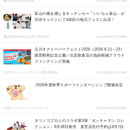
株式会社ROZENOVA
2026年08月07日 11時
富山の風を感じるキッチンカー「いいちゃ富山」が
渋谷キャストにて4回目の地元フェスに出店！
株式会社WORLD LIFE DESIGN
2026年08月07日 08時
立川オクトーバーフェスト2026（2026.9.11～23）
国営昭和記念公園／出店飲食店の負担軽減クラウド
ファンディング実施
立川オクトーバーフェスト実行委員会
2026年08月07日 06時
2026年度秋季スポーツインターンシップ開催決定
小室コンサルティンググループ
2026年08月07日 06時
タツノコプロとのコラボ第3弾「ガッチャマン コレ
クション」8月28日発売 直営店先行予約は8月7日