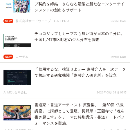
プ契約を締結 さらなる活躍と新たなエンターテイ
ンメントの創出をサポート
株式会社サードウェーブ GALLERIA
NEW
Invalid Date
チョコザップもカーブスも無い街が日本の半分に。
全国1,741市区町村のジム分布を調査
コーチム
NEW
Invalid Date
「信用するな、検証せよ」— 為替介入を一次データ
で検証する研究機関「為替介入研究所」を設立
AI MQL合同会社
2026年08月08日 07時
書道家・書道アーティスト 原愛梨、「第50回 仏教
講座」に講師として登壇。長野県・正願寺で『魂を
書き起こす』をテーマに特別講演・書道アートパフ
ォーマンスを実施。