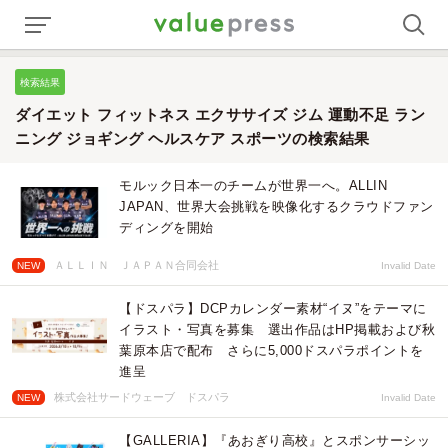
検索結果
ダイエット フィットネス エクササイズ ジム 運動不足 ラン
ニング ジョギング ヘルスケア スポーツの検索結果
モルック日本一のチームが世界一へ。ALLIN
JAPAN、世界大会挑戦を映像化するクラウドファン
ディングを開始
ＡＬＬＩＮ ＪＡＰＡＮ合同会社
NEW
Invalid Date
【ドスパラ】DCPカレンダー素材“イヌ”をテーマに
イラスト・写真を募集 選出作品はHP掲載および秋
葉原本店で配布 さらに5,000ドスパラポイントを
進呈
株式会社サードウェーブ ドスパラ
NEW
Invalid Date
【GALLERIA】『あおぎり高校』とスポンサーシッ