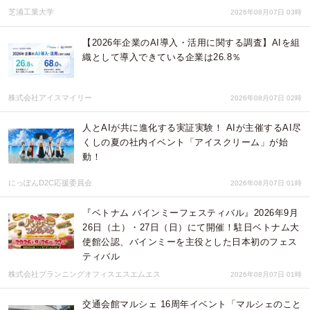
芝浦工業大学
2026年08月07日 03時
【2026年企業のAI導入・活用に関する調査】AIを組
織として導入できている企業は26.8％
株式会社アイスマイリー
2026年08月07日 02時
人とAIが共に進化する実証実験！ AIが主催するAI尽
くしの夏の社内イベント「アイスクリーム」が始
動！
にっぽんD2C応援委員会
2026年08月07日 01時
『ベトナム バインミーフェスティバル』2026年9月
26日（土）・27日（日）にて開催！駐日ベトナム大
使館公認、バインミーを主役とした日本初のフェス
ティバル
株式会社プランニングオフィスエスエムエス
2026年08月07日 01時
交通会館マルシェ 16周年イベント「マルシェのこと