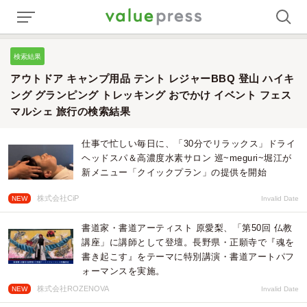
検索結果
アウトドア キャンプ用品 テント レジャーBBQ 登山 ハイキ
ング グランピング トレッキング おでかけ イベント フェス
マルシェ 旅行の検索結果
仕事で忙しい毎日に、「30分でリラックス」ドライ
ヘッドスパ＆高濃度水素サロン 巡~meguri~堀江が
新メニュー「クイックプラン」の提供を開始
株式会社CiP
NEW
Invalid Date
書道家・書道アーティスト 原愛梨、「第50回 仏教
講座」に講師として登壇。長野県・正願寺で『魂を
書き起こす』をテーマに特別講演・書道アートパフ
ォーマンスを実施。
株式会社ROZENOVA
NEW
Invalid Date