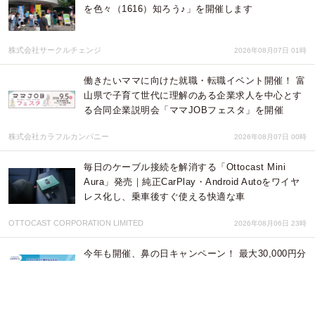
を色々（1616）知ろう♪」を開催します
株式会社サークルチェンジ
2026年08月07日 01時
働きたいママに向けた就職・転職イベント開催！ 富
山県で子育て世代に理解のある企業求人を中心とす
る合同企業説明会「ママJOBフェスタ」を開催
株式会社カラフルカンパニー
2026年08月07日 00時
毎日のケーブル接続を解消する「Ottocast Mini
Aura」発売｜純正CarPlay・Android Autoをワイヤ
レス化し、乗車後すぐ使える快適な車
OTTOCAST CORPORATION LIMITED
2026年08月06日 23時
今年も開催、鼻の日キャンペーン！ 最大30,000円分
のAmazonギフト券をプレゼント！
株式会社東京鼻科学研究所
2026年08月06日 21時