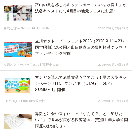
富山の風を感じるキッチンカー「いいちゃ富山」が
渋谷キャストにて4回目の地元フェスに出店！
株式会社WORLD LIFE DESIGN
2026年08月07日 08時
立川オクトーバーフェスト2026（2026.9.11～23）
国営昭和記念公園／出店飲食店の負担軽減クラウド
ファンディング実施
立川オクトーバーフェスト実行委員会
2026年08月07日 06時
マンガを読んで豪華賞品を当てよう！夏の大型キャ
ンペーン「LINEマンガ 宴（UTAGE）2026
SUMMER」開催
LINE Digital Frontier株式会社
2026年08月07日 04時
算数と出会い直す旅 ～「なんで？」と「知りた
い！」で世界が広がる探究講座～(芝浦工業大学公開
講座のお知らせ）