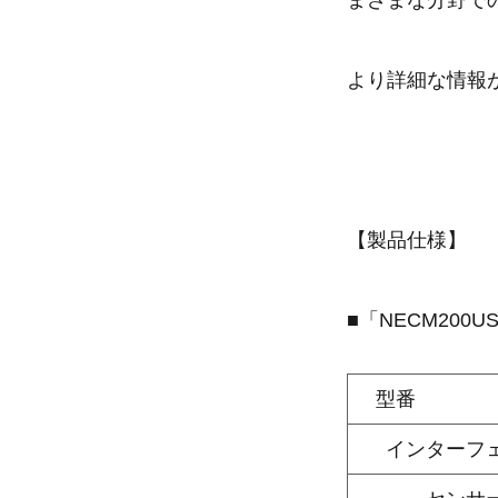
まざまな分野で
より詳細な情報
【製品仕様】
■「NECM200U
型
インターフ