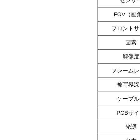
センサ
FOV（画
フロントサ
画素
解像度
フレームレ
被写界深
ケーブル
PCBサ
光源