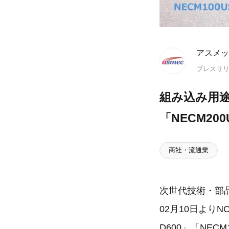
アスメッ
プレスリ
組み込み用
「NECM200
商社・流通業
次世代技術・部
02月10日よりN
D600」「NEC