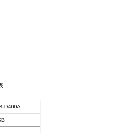
表
B-D400A
SB