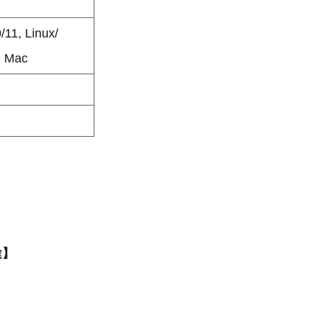
11, Linux/
e Mac
途】