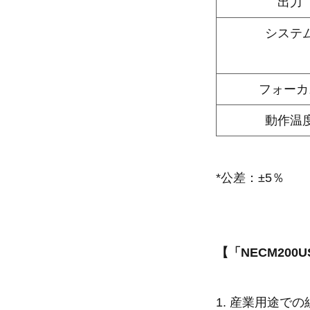
出力
システ
フォーカ
動作温
*公差：±5％
【「NECM200U
1. 産業用途で