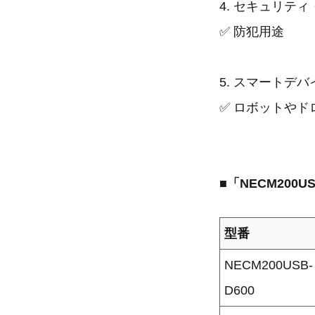
4. セキュリテ
✅ 防犯用途
5. スマートデバ
✅ ロボットや
■「NECM200U
型番
NECM200US
D600