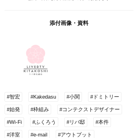
添付画像・資料
#智宏
#Kakedasu
#小関
#ドミトリー
#始発
#枠組み
#コンテクストデザイナー
#Wi-Fi
#ふくろう
#リバ邸
#本件
#洋室
#e-mail
#アウトプット